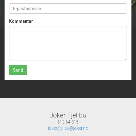
Kommentar
Send
Joker Fjellbu
613 64 015
joker.fjellbu@joker.no